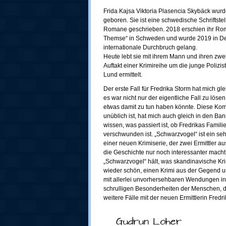
Frida Kajsa Viktoria Plasencia Skybäck wur
geboren. Sie ist eine schwedische Schriftste
Romane geschrieben. 2018 erschien ihr Ro
Themse“ in Schweden und wurde 2019 in Deut
internationale Durchbruch gelang.
Heute lebt sie mit ihrem Mann und ihren zwei
Auftakt einer Krimireihe um die junge Polizi
Lund ermittelt.
Der erste Fall für Fredrika Storm hat mich g
es war nicht nur der eigentliche Fall zu löse
etwas damit zu tun haben könnte. Diese Kom
unüblich ist, hat mich auch gleich in den B
wissen, was passiert ist, ob Fredrikas Famili
verschwunden ist. „Schwarzvogel“ ist ein s
einer neuen Krimiserie, der zwei Ermittler 
die Geschichte nur noch interessanter macht
„Schwarzvogel“ hält, was skandinavische Kri
wieder schön, einen Krimi aus der Gegend u
mit allerlei unvorhersehbaren Wendungen i
schrulligen Besonderheiten der Menschen, di
weitere Fälle mit der neuen Ermittlerin Fred
Gudrun Loher