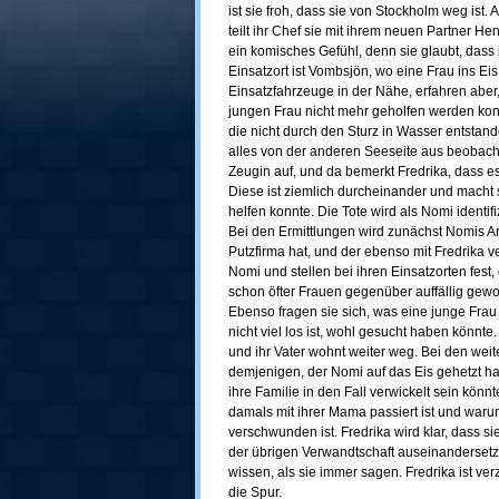
ist sie froh, dass sie von Stockholm weg ist. 
teilt ihr Chef sie mit ihrem neuen Partner He
ein komisches Gefühl, denn sie glaubt, dass i
Einsatzort ist Vombsjön, wo eine Frau ins Eis
Einsatzfahrzeuge in der Nähe, erfahren aber
jungen Frau nicht mehr geholfen werden kon
die nicht durch den Sturz in Wasser entstand
alles von der anderen Seeseite aus beobacht
Zeugin auf, und da bemerkt Fredrika, dass es
Diese ist ziemlich durcheinander und macht s
helfen konnte. Die Tote wird als Nomi identifiz
Bei den Ermittlungen wird zunächst Nomis Arb
Putzfirma hat, und der ebenso mit Fredrika v
Nomi und stellen bei ihren Einsatzorten fest
schon öfter Frauen gegenüber auffällig gewor
Ebenso fragen sie sich, was eine junge Fra
nicht viel los ist, wohl gesucht haben könnte
und ihr Vater wohnt weiter weg. Bei den we
demjenigen, der Nomi auf das Eis gehetzt ha
ihre Familie in den Fall verwickelt sein könnt
damals mit ihrer Mama passiert ist und war
verschwunden ist. Fredrika wird klar, dass s
der übrigen Verwandtschaft auseinandersetz
wissen, als sie immer sagen. Fredrika ist ver
die Spur.