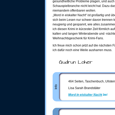
gesundheitliche Probleme plagen, und auch m
Schauspielbranche nicht leicht hat. Dazu da
niemandem offenbaren wollen.
„Mord in eiskalter Nacht“ ist großartig und
sich beim Lesen nur schwer davon trennen ka
neugierig und gespannt, wie alles zusammen 
ich diesen Krimi in kürzester Zeit förmlich au
kalten und langen Winterabende und -nächte
Weihnachtsgeschenk für Krimi-Fans.
Ich freue mich schon jetzt auf die nächsten
ich dafür noch eine Weile ausharren muss.
Gudrun Loher
464 Seiten, Taschenbuch, Ullstein
Info
Lisa Sarah Brandstäter
Mord in eiskalter Nacht
bei
Ama