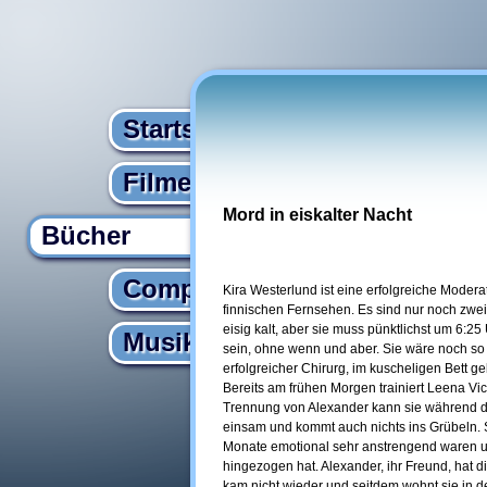
Startseite
Filme
Mord in eiskalter Nacht
Bücher
Computer
Kira Westerlund ist eine erfolgreiche Moder
finnischen Fernsehen. Es sind nur noch zwe
eisig kalt, aber sie muss pünktlichst um 6:2
Musik
sein, ohne wenn und aber. Sie wäre noch so
erfolgreicher Chirurg, im kuscheligen Bett ge
Bereits am frühen Morgen trainiert Leena Vict
Trennung von Alexander kann sie während der 
einsam und kommt auch nichts ins Grübeln. Si
Monate emotional sehr anstrengend waren un
hingezogen hat. Alexander, ihr Freund, hat
kam nicht wieder und seitdem wohnt sie in d