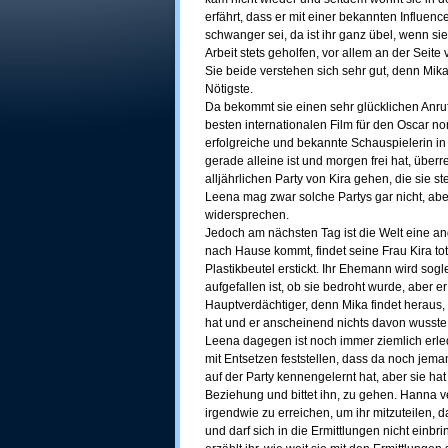
erfährt, dass er mit einer bekannten Influencer
schwanger sei, da ist ihr ganz übel, wenn si
Arbeit stets geholfen, vor allem an der Seit
Sie beide verstehen sich sehr gut, denn Mika 
Nötigste.
Da bekommt sie einen sehr glücklichen Anruf
besten internationalen Film für den Oscar no
erfolgreiche und bekannte Schauspielerin i
gerade alleine ist und morgen frei hat, über
alljährlichen Party von Kira gehen, die sie s
Leena mag zwar solche Partys gar nicht, abe
widersprechen.
Jedoch am nächsten Tag ist die Welt eine an
nach Hause kommt, findet seine Frau Kira to
Plastikbeutel erstickt. Ihr Ehemann wird sogle
aufgefallen ist, ob sie bedroht wurde, aber er
Hauptverdächtiger, denn Mika findet heraus, 
hat und er anscheinend nichts davon wusste
Leena dagegen ist noch immer ziemlich erled
mit Entsetzen feststellen, dass da noch jemand
auf der Party kennengelernt hat, aber sie hat
Beziehung und bittet ihn, zu gehen. Hanna v
irgendwie zu erreichen, um ihr mitzuteilen, 
und darf sich in die Ermittlungen nicht einbri