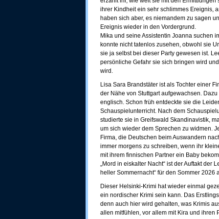
erzählt ihr, wie weit sie mit den Ermittlung
ihrer Kindheit ein sehr schlimmes Ereignis,
haben sich aber, es niemandem zu sagen und
Ereignis wieder in den Vordergrund.
Mika und seine Assistentin Joanna suchen 
konnte nicht tatenlos zusehen, obwohl sie U
sie ja selbst bei dieser Party gewesen ist. L
persönliche Gefahr sie sich bringen wird un
wird.
Lisa Sara Brandstäter ist als Tochter einer 
der Nähe von Stuttgart aufgewachsen. Dazu 
englisch. Schon früh entdeckte sie die Leid
Schauspielunterricht. Nach dem Schauspielun
studierte sie in Greifswald Skandinavistik, 
um sich wieder dem Sprechen zu widmen. Jetzt
Firma, die Deutschen beim Auswandern nach S
immer morgens zu schreiben, wenn ihr kleiner
mit ihrem finnischen Partner ein Baby beko
„Mord in eiskalter Nacht“ ist der Auftakt der 
heller Sommernacht“ für den Sommer 2026 an
Dieser Helsinki-Krimi hat wieder einmal gez
ein nordischer Krimi sein kann. Das Erstling
denn auch hier wird gehalten, was Krimis au
allen mitfühlen, vor allem mit Kira und ihre