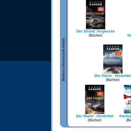
Der Strand: Vergessen
(Bücher)
Ve
Weitere interessante Artikel
Der Sturm - Verachtet
(Bücher)
Der Sturm - Vernichtet
Kuckuc
(Bücher)
(B