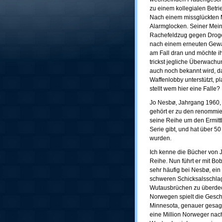
zu einem kollegialen Betri
Nach einem missglückten M
Alarmglocken. Seiner Meinu
Rachefeldzug gegen Droge
nach einem erneuten Gewal
am Fall dran und möchte ih
trickst jegliche Überwachu
auch noch bekannt wird, da
Waffenlobby unterstützt, pl
stellt wem hier eine Falle?
Jo Nesbø, Jahrgang 1960, le
gehört er zu den renommiert
seine Reihe um den Ermittl
Serie gibt, und hat über 50
wurden.
Ich kenne die Bücher von 
Reihe. Nun führt er mit Bob
sehr häufig bei Nesbø, ei
schweren Schicksalsschlag
Wutausbrüchen zu überdec
Norwegen spielt die Gesc
Minnesota, genauer gesagt 
eine Million Norweger nac