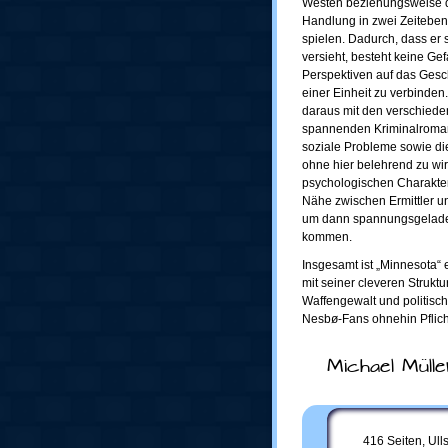
Westen beziehungsweise d
Handlung in zwei Zeitebe
spielen. Dadurch, dass er
versieht, besteht keine Ge
Perspektiven auf das Ges
einer Einheit zu verbinde
daraus mit den verschied
spannenden Kriminalroman z
soziale Probleme sowie di
ohne hier belehrend zu wir
psychologischen Charakteri
Nähe zwischen Ermittler un
um dann spannungsgelade
kommen.
Insgesamt ist „Minnesota“ 
mit seiner cleveren Strukt
Waffengewalt und politisch
Nesbø-Fans ohnehin Pflicht
Michael Mülle
416 Seiten, Ull