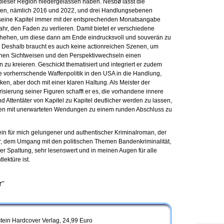
ieser Region niedergelassen haben. Nesbø lässt die
nen, nämlich 2016 und 2022, und drei Handlungsebenen
 seine Kapitel immer mit der entsprechenden Monatsangabe
fahr, den Faden zu verlieren. Damit bietet er verschiedene
chehen, um diese dann am Ende eindrucksvoll und souverän zu
n. Deshalb braucht es auch keine actionreichen Szenen, um
enen Sichtweisen und den Perspektivwechseln einen
u kreieren. Geschickt thematisiert und integriert er zudem
e vorherrschende Waffenpolitik in den USA in die Handlung,
ken, aber doch mit einer klaren Haltung. Als Meister der
sierung seiner Figuren schafft er es, die vorhandene innere
d Attentäter von Kapitel zu Kapitel deutlicher werden zu lassen,
n mit unerwarteten Wendungen zu einem runden Abschluss zu
ein für mich gelungener und authentischer Kriminalroman, der
ur, dem Umgang mit den politischen Themen Bandenkriminalität,
er Spaltung, sehr lesenswert und in meinen Augen für alle
lektüre ist.
r
stein Hardcover Verlag, 24,99 Euro