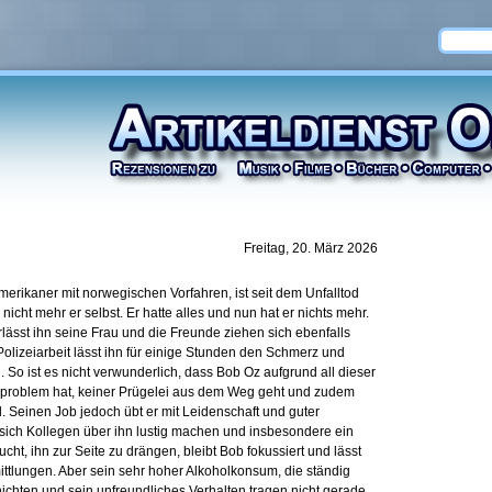
Freitag, 20. März 2026
Amerikaner mit norwegischen Vorfahren, ist seit dem Unfalltod
 nicht mehr er selbst. Er hatte alles und nun hat er nichts mehr.
ässt ihn seine Frau und die Freunde ziehen sich ebenfalls
 Polizeiarbeit lässt ihn für einige Stunden den Schmerz und
o ist es nicht verwunderlich, dass Bob Oz aufgrund all dieser
problem hat, keiner Prügelei aus dem Weg geht und zudem
. Seinen Job jedoch übt er mit Leidenschaft und guter
ich Kollegen über ihn lustig machen und insbesondere ein
ht, ihn zur Seite zu drängen, bleibt Bob fokussiert und lässt
mittlungen. Aber sein sehr hoher Alkoholkonsum, die ständig
hten und sein unfreundliches Verhalten tragen nicht gerade