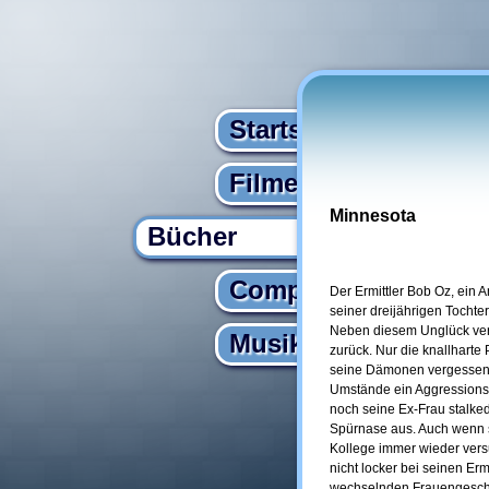
Startseite
Filme
Minnesota
Bücher
Computer
Der Ermittler Bob Oz, ein 
seiner dreijährigen Tochter
Neben diesem Unglück verl
Musik
zurück. Nur die knallharte
seine Dämonen vergessen. S
Umstände ein Aggressions
noch seine Ex-Frau stalked
Spürnase aus. Auch wenn s
Kollege immer wieder versuc
nicht locker bei seinen Er
wechselnden Frauengeschic