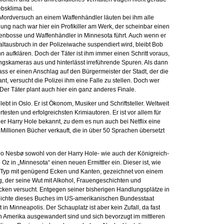
ebsklima bei.
ordversuch an einem Waffenhändler läuten bei ihm alle
ng nach war hier ein Profikiller am Werk, der scheinbar einen
nbosse und Waffenhändler in Minnesota führt. Auch wenn er
tausbruch in der Polizeiwache suspendiert wird, bleibt Bob
n aufklären. Doch der Täter ist ihm immer einen Schritt voraus,
ngskameras aus und hinterlässt irreführende Spuren. Als dann
ss er einen Anschlag auf den Bürgermeister der Stadt, der die
ant, versucht die Polizei ihm eine Falle zu stellen. Doch wer
 Der Täter plant auch hier ein ganz anderes Finale.
bt in Oslo. Er ist Ökonom, Musiker und Schriftsteller. Weltweit
esten und erfolgreichsten Krimiautoren. Er ist vor allem für
er Harry Hole bekannt, zu dem es nun auch bei Netflix eine
 Millionen Bücher verkauft, die in über 50 Sprachen übersetzt
Jo Nesbø sowohl von der Harry Hole- wie auch der Königreich-
 Oz in „Minnesota“ einen neuen Ermittler ein. Dieser ist, wie
n Typ mit genügend Ecken und Kanten, gezeichnet von einem
, der seine Wut mit Alkohol, Frauengeschichten und
ken versucht. Entgegen seiner bisherigen Handlungsplätze in
hichte dieses Buches im US-amerikanischen Bundesstaat
in Minneapolis. Der Schauplatz ist aber kein Zufall, da fast
h Amerika ausgewandert sind und sich bevorzugt im mittleren