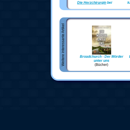
Die Herzchirurgin
bei
Amazon
k
Weitere interessante Artikel
Broadchurch - Der Mörder
unter uns
(Bücher)