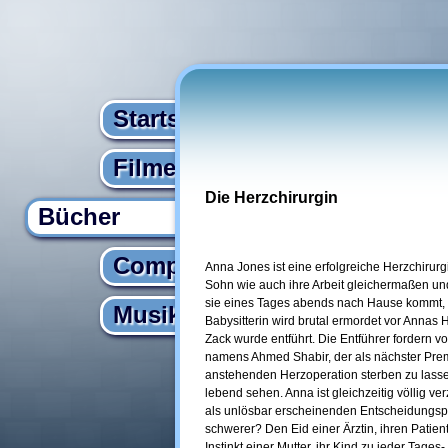
Startseite
Filme
Die Herzchirurgin
Bücher
Computer
Anna Jones ist eine erfolgreiche Herzchirurgi
Sohn wie auch ihre Arbeit gleichermaßen und
sie eines Tages abends nach Hause kommt, 
Musik
Babysitterin wird brutal ermordet vor Annas 
Zack wurde entführt. Die Entführer fordern vo
namens Ahmed Shabir, der als nächster Premi
anstehenden Herzoperation sterben zu lasse
lebend sehen. Anna ist gleichzeitig völlig ver
als unlösbar erscheinenden Entscheidungsph
schwerer? Den Eid einer Ärztin, ihren Patie
Instinkt einer Mutter, ihr Kind zu jeder Tages