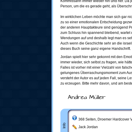
Kommissarin immer wieder hin und her. Da j
Person, um die es gerade geht, als Überschri
Im wirklichen Leben möchte man sich gar nich
zu so einer emotionalen Entscheidung gez
der anderen Hauptakteure sind genügend P
zum Schluss hin spannend bleibend, wartet 
Wendungen auf und deshalb legt man es sehr
Auch wenn die Geschichte sehr an die israeli
dieses Buch seine ganz eigene Handschrift.
Jordan spielt hier sehr gekonnt mit den Emo
immer wieder, sich selbst zu fragen, wie hätte
Falles ist vorher mit einer Vielzahl von falsc
gelungenes Überraschungsmoment zum Ausg
versteht der Autor es auf jeden Fall, seine 
zu erzeugen. Bitte mehr davon, und am best
Andrea Müller
368 Seiten, Droemer Hardcover V
Info
Jack Jordan