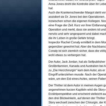
Anna Jones droht die Kontrolle über ihr Lebe
hat.
Auch die Krankenschwester Margot steht vor
assistiert sie Dr. Jones bei den Operatione
inzwischen schon die eigenen Kollegen. Noch 
eine Frage der Zeit. Kurz vor ihrer Entlarvu
Operation und merkt, dass sie anders ist und 
nervös und sehr angespannt und dabei mach
die ihr Leben in große Gefahr bringt.
Inspector Rachel Conaty ermittelt in dem Mor
gegenüber gewohnt hat. Aber die Nachbarschaf
Conaty ist sich ziemlich sicher, dass die völl
wohl etwas zu verbergen hat.
Der Autor, Jack Jordan, hat als Selfpublisher be
Großbritannien, Kanada und Australien bei 
zu „Die Herzchirurgin“ kam dem Autor, als er
Eingriff unterziehen musste. Nach der Operat
wäre, um den Eid eines Arztes, seinen Pati
Der Thriller ist dem Autor in meinen Augen 
angenehmen kurzen Kapiteln wird die Story e
Erzählperspektive und erscheint vielleicht 
den drei Blickwinkeln, auf denen der Thriller 
Story wechselt zwischen der Chirurgin, der 